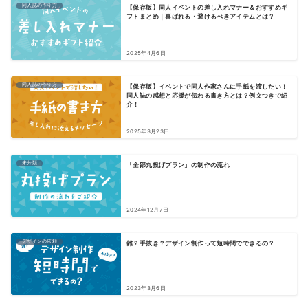
同人誌の作り方
【保存版】同人イベントの差し入れマナー＆おすすめギ
フトまとめ｜喜ばれる・避けるべきアイテムとは？
2025年4月6日
同人誌の作り方
【保存版】イベントで同人作家さんに手紙を渡したい！
同人誌の感想と応援が伝わる書き方とは？例文つきで紹
介！
2025年3月23日
未分類
「全部丸投げプラン」の制作の流れ
2024年12月7日
デザインの依頼
雑？手抜き？デザイン制作って短時間でできるの？
2023年3月6日