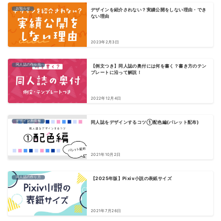
お知らせ
デザインを紹介されない？実績公開をしない理由・でき
ない理由
2023年2月3日
同人誌の作り方
【例文つき】同人誌の奥付には何を書く？書き方のテン
プレートに沿って解説！
2022年12月4日
デザイン系情報
同人誌をデザインするコツ①配色編(パレット配布)
2021年10月2日
同人誌の作り方
【2025年版】Pixiv小説の表紙サイズ
2021年7月26日